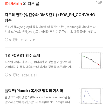
더보기
IDL/Math
의 다른 글
각도의 변환 (십진수와 DMS 단위) : EOS_EH_CONVANG
함수
글 내용
우리가 각도(Angle)의 값을 나타낼 때 십진수 단위(Decimal)로 나타내는 방
식과 도/분/초 단위(DMS)로 나타내는 방식이 공존합니다. 예를 들어서 십진수
단위의 각도 값이 27.5도인 경우 이 각도는 도/분/초 단위로는 27도 30분 00
0
1
2025. 2. 11.
초가 됩니다. 그리고 이러한 단위 사이를 상호변환해야 하는 경우들이 종종 있
습니다. IDL에서도 이러한 변환 기능을 담당하는 함수가 지원되는데 바로 EOS
_EH_CONVANG 함수입니다. IDL 도움말에서 이 함수에 관한 내용을 찾아보
TS_FCAST 함수 소개
면 기본적인 문법은 다음과 같습니다. Result = EOS_EH_CONVANG(inAn
글 내용
gle, code) 여기서 inAng는 투입되는 각도이고 code는 변환 작업의 종류를
시계열 데이터가 주어진 상태에서 이 값들을 기반으로 하
나타내는 코드번호입니다. 총 6종의 변환 기능들이 지원..
여 미래의 값들을 예측하거나 과거의 값들을 추론하는 기
법으로서 자기회귀 모델(Autoregressive Model)이라
0
0
2024. 8. 21.
는 것이 있습니다. 이 기법에서는 주어진 데이터 값들을 선
형적으로 묶어서 하나의 선형방정식을 만들고 이러한 방정
식을 기반으로 하여 미래의 값 또는 과거의 값을 계산하게
플랑크(Planck) 복사량 법칙의 가시화
됩니다. IDL에서도 이러한 자기회귀 모델 기법을 기반으로
글 내용
한 기능함수가 지원되는데 그것이 바로 오늘 소개할 TS_F
플랑크의 복사량 법칙(Planck's Radiation Law)은 잘
CAST 함수입니다. 그러면 이 함수를 사용하여 시계열 데
알려져있듯이 특정한 온도의 흑체(Black Body)로부터 방
이터에 대하여 자기회귀 모델을 기반으로 미래 또는 과거
출되는 복사량을 모든 파장(또는 주파수)에 걸쳐서 계산하