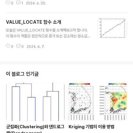
의 값들을 계산하는 방법을 간단한 예제와 함께 살펴보겠
0
1
2024. 6. 20.
는 수식으로 표현됩니다. 그래서 이러한 수식을 플랑크 곡
습니다. 먼저 예제로 사용할 시계열 데이터를 다음과 같이
선의 형태로 표출한 그림은 각종 물리학 교과서나 웹페이
정의해봅니다. y = [6.63, ..
지들에서 많이 볼 수 있습니다. 오늘은 플랑크 법칙을 기반
VALUE_LOCATE 함수 소개
으로 플랑크 곡선을 표출하는 작업을 IDL에서 직접 구현해
글 내용
보고자 합니다. 이 작업은 이론적인 수식을 프로그램에 반
오늘은 VALUE_LOCATE 함수를 소개해보고자 합니다.
영하고 이를 기반으로 표출용 데이터를 생성하여 그림의
이 함수의 역할은 점진적으로 증가 또는 감소하는 원소값
형태로 표출하는 일련의 과정이라고 볼 수 있습니다. 일단
들로 구성된 1차원 배열에 대하여 특정한 값이 위치한 구간
결과의 티저부터 먼저 보면 대략 다음과 같은 그림을 표출
0
0
2024. 6. 7.
을 찾아내는 것입니다. 그러면 이 함수의 역할을 예제와 함
해보고자 하는 것입니다. 일단 이 작업을 시작하기 위해서
께 구체적으로 살펴보겠습니다. 예제로 사용할 1차원 배열
는 플랑크 법칙을 나타내는..
은 다음과 같이 정의해봅시다. arr = [1:11]*10.+RAND
OMU(-1, 11)*6-3 PRINT, arr 여기서 정의된 1차원 배
열 arr은 다음과 같이 11개의 값들로 구성됩니다. 7.585
이 블로그 인기글
79 17.6696 32.4743 40.3762 51.7342 60.1
579 71.6800 81.6237 87.1076 98.7014 112.
817 그리고 이 값들은 뒤로 갈수록 증가하..
군집화(Clustering)와 덴드로그
Kriging 기법의 이용 방법