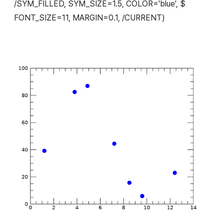
/SYM_FILLED, SYM_SIZE=1.5, COLOR='blue', $
FONT_SIZE=11, MARGIN=0.1, /CURRENT)