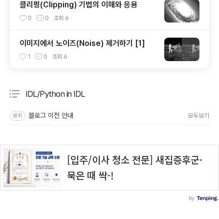
클리핑(Clipping) 기법의 이해와 응용
0
0
조회
6
이미지에서 노이즈(Noise) 제거하기 [1]
1
0
조회
6
IDL/Python in IDL
분류 전체보기
주요 글 목록
블로그 이전 안내
모두보기
공지