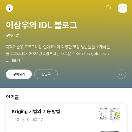
검색하기
티스토리
이상우의 IDL 블로그
구독자
21
과학기술용 프로그래밍 언어 IDL의 다양한 코딩 방법들을 소개하는
블로그입니다. 2026년 4월부터는 새로운 주소(https://blog.nave
r.com/midikey)로 이전하여 계속 운영중입니다.
...더보기
구독하기
방명록
신고하기 레이어
열기
인기글
Kriging 기법의 이용 방법
0
0
조회
17