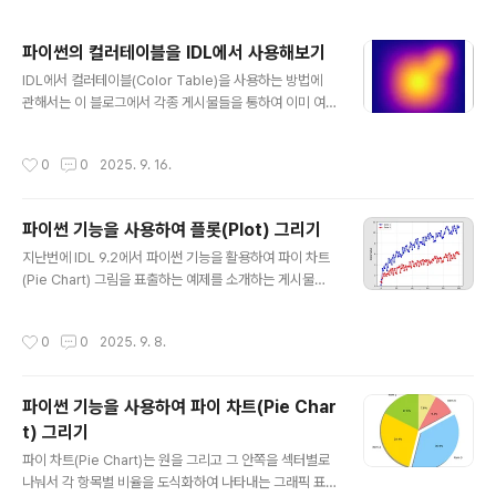
파이썬의 컬러테이블을 IDL에서 사용해보기
글 내용
IDL에서 컬러테이블(Color Table)을 사용하는 방법에
관해서는 이 블로그에서 각종 게시물들을 통하여 이미 여
러 차례 소개한 바 있습니다. 그 특성상 주로 이미지(Imag
e)나 등위선(Contour) 등의 표출에서 많이 사용하게 됩니
작성시간
0
0
2025. 9. 16.
다. 현시점 기준으로 IDL에서는 75종*의 컬러테이블들이
지원되고 있으며, 물론 필요에 따라서는 커스텀 컬러테이
블을 생성하여 사용하는 것도 가능합니다. 기본적으로 지
파이썬 기능을 사용하여 플롯(Plot) 그리기
원되는 75종의 컬러테이블들을 전체적으로 조회하는 방법
글 내용
은 예전에 관련 게시물을 통하여 소개한 바 있습니다. 또한
지난번에 IDL 9.2에서 파이썬 기능을 활용하여 파이 차트
웹상의 관련 링크를 참조하셔도 됩니다. * 사실 엄밀히 말
(Pie Chart) 그림을 표출하는 예제를 소개하는 게시물을
하면 0부터 75까지 총 76종이긴 하지만, 75번 컬러테이
올린 바 있습니다. 여기서는 그림의 생성 및 표출을 위하여
블은 74번 컬러테이블의 색상들의 순서만 뒤집은 것이기
IDL 9.2에 기본 내장된 파이썬 기능을 사용하면서 Matpl
작성시간
0
0
2025. 9. 8.
때문에 사실상 75종이..
otlib 라이브러리를 추가적으로 설치하고 작업을 진행하였
습니다. 오늘은 IDL 9.2에서 파이썬 기능을 활용하여 플롯
을 표출하는 예제를 소개해보고자 합니다. 역시 이 작업에
파이썬 기능을 사용하여 파이 차트(Pie Char
서도 Matplotlib 라이브러리가 필요하므로, 앞서 언급한
t) 그리기
게시물의 내용에서와 같이 Matplotlib 라이브러리를 추가
글 내용
로 설치한 상태를 가정하고 진행합니다. 사실 플롯을 표출
파이 차트(Pie Chart)는 원을 그리고 그 안쪽을 섹터별로
하는 작업 자체는 그냥 IDL에서도 충분히 할 수 있습니다
나눠서 각 항목별 비율을 도식화하여 나타내는 그래픽 표