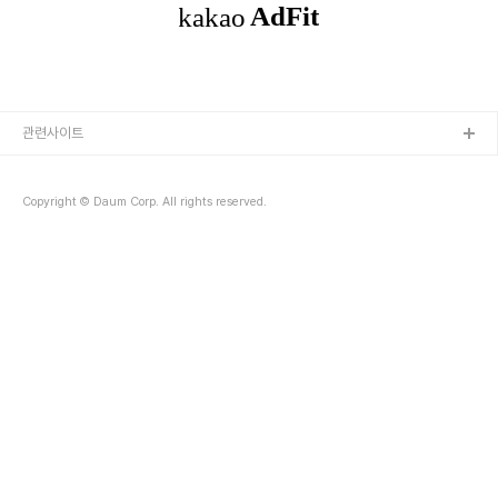
x = [0:2:0.01] y1 = FLTARR(N_ELEMENTS(x)) y2 =
1.2*SIN(4*!pi*x) 여기서는 0부터 2까지 0.01의 간격을 갖는 201
개의 실수형 값들로 구성된 x를 생성하고 이를 바..
관련사이트
Copyright © Daum Corp. All rights reserved.