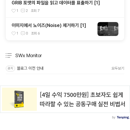
GRIB 포맷의 파일을 읽고 데이터를 표출하기 [1]
1
2
조회
7
이미지에서 노이즈(Noise) 제거하기 [1]
1
0
조회
6
SWx Monitor
분류 전체보기
주요 글 목록
블로그 이전 안내
모두보기
공지