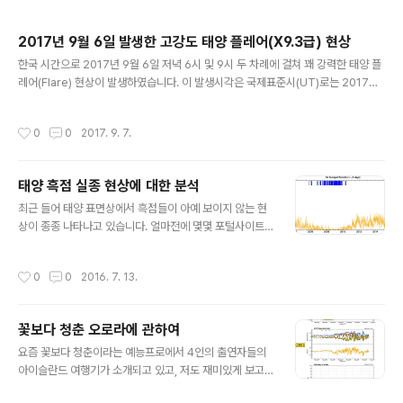
2017년 9월 6일 발생한 고강도 태양 플레어(X9.3급) 현상
글 내용
한국 시간으로 2017년 9월 6일 저녁 6시 및 9시 두 차례에 걸쳐 꽤 강력한 태양 플
레어(Flare) 현상이 발생하였습니다. 이 발생시각은 국제표준시(UT)로는 2017년
9월 6일 09시 및 12시에 해당되는데요. 약 3시간 정도 간격으로 동일한 활동영역
(Active Region)에서 2회에 걸쳐 발생했습니다. 특히 두번..
작성시간
0
0
2017. 9. 7.
태양 흑점 실종 현상에 대한 분석
글 내용
최근 들어 태양 표면상에서 흑점들이 아예 보이지 않는 현
상이 종종 나타나고 있습니다. 얼마전에 몇몇 포털사이트
에서도 "태양 흑점 실종"이라는 식으로 보도가 된 적도 있
었습니다. 아무래도 태양 하면 표면에 검은 흑점들이 몇 개
작성시간
0
0
2016. 7. 13.
보이는 것은 항상 자연스럽게 떠오르는 그림이기 때..
꽃보다 청춘 오로라에 관하여
글 내용
요즘 꽃보다 청춘이라는 예능프로에서 4인의 출연자들의
아이슬란드 여행기가 소개되고 있고, 저도 재미있게 보고
있습니다. 그런데 최근 방송분에서 오로라(Aurora)를 목