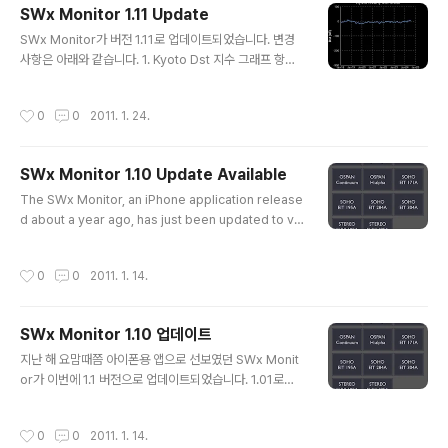
SWx Monitor 1.11 Update
글 내용
SWx Monitor가 버전 1.11로 업데이트되었습니다. 변경
사항은 아래와 같습니다. 1. Kyoto Dst 지수 그래프 항목
이 추가되었습니다. 일본 쿄토대학 우주환경 자료센터(W
DC, World Data Center)에서 1시간 단위로 산출되는
작성시간
0
0
2011. 1. 24.
이 지수는 지자기 폭풍의 위험도를 나타내는 척도입니다.
주로 (-)값을 갖는 경우가 많으며, 지자..
SWx Monitor 1.10 Update Available
글 내용
The SWx Monitor, an iPhone application release
d about a year ago, has just been updated to ve
rsion 1.1. As its developer, I'm very sorry for my l
aziness. It is also true that the stability of updati
작성시간
0
0
2011. 1. 14.
ng the figure data shown within this app has bee
n quite poor for some period of time during the
last several months. Let me apologize for such i
SWx Monitor 1.10 업데이트
nconvenience. Recently, I totally modified the re
글 내용
lated ..
지난 해 요맘때쯤 아이폰용 앱으로 선보였던 SWx Monit
or가 이번에 1.1 버전으로 업데이트되었습니다. 1.01로의
업데이트 이후 거의 1년여만이라 좀 민망하기도 합니다. 앱
자체의 업데이트뿐만 아니라 앱으로 볼 수 있는 각종 우주
작성시간
0
0
2011. 1. 14.
환경 관련 이미지 자료들의 실시간 갱신의 안정성도 좋지