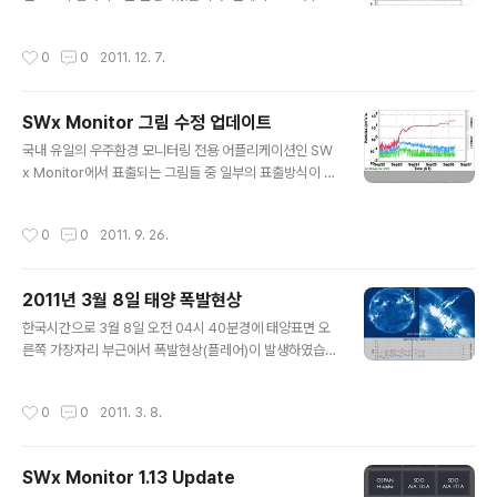
미한 디자인 변경이 있었고, 컨텐츠 측면에서는 다음 그림
과 같이 여러 플롯들을 한군데 모아놓은 '다중 플롯'이라는
작성시간
0
0
2011. 12. 7.
항목을 추가하였습니다. 이를 통하여 시계열 플롯..
SWx Monitor 그림 수정 업데이트
글 내용
국내 유일의 우주환경 모니터링 전용 어플리케이션인 SW
x Monitor에서 표출되는 그림들 중 일부의 표출방식이 업
데이트되었습니다. 주로 Plot 형태의 그림들 위주로 업데
이트가 이루어졌는데, 기존에는 IDL의 전통적인 Object
작성시간
0
0
2011. 9. 26.
Graphics 체계 기반이었던 것을 이번에 New Graphic
s 체계 기반으로 모두 교체했습니다..
2011년 3월 8일 태양 폭발현상
글 내용
한국시간으로 3월 8일 오전 04시 40분경에 태양표면 오
른쪽 가장자리 부근에서 폭발현상(플레어)이 발생하였습니
다. 이번 플레어의 강도는 M급으로 중간 정도의 위력에 해
당되며, 그 여파가 이미 태양 방사선 폭풍(Solar Radiatio
작성시간
0
0
2011. 3. 8.
n Storm)으로 나타나고 있습니다. 그리고 며칠후에는 이
로 인한 지자기 폭풍(Geom..
SWx Monitor 1.13 Update
글 내용