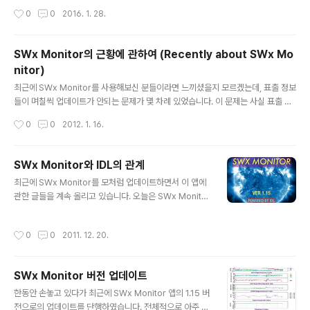
격하고 그 장관에 다들 감동받는 장면이 꽤 인상깊게 소개
작성시간
0
0
2016. 1. 28.
가 되었는데요. 그 방송분을 보면 당시 아이슬란드 전역에..
SWx Monitor의 근황에 관하여 (Recently about SWx Mo
nitor)
글 내용
최근에 SWx Monitor를 사용해보신 분들이라면 느끼셨을지 모르겠는데, 표출 정보
들이 며칠씩 업데이트가 안되는 문제가 몇 차례 있었습니다. 이 문제는 사실 표출 그
림들을 생성하는 Server PC의 문제입니다. 혹시나 이 Server PC의 역할이 궁금
작성시간
0
0
2012. 1. 16.
하시다면 제가 얼마전에 올렸던 글(링크)을 ..
SWx Monitor와 IDL의 관계
글 내용
최근에 SWx Monitor를 모처럼 업데이트하면서 이 앱에
관한 글들을 계속 올리고 있습니다. 오늘은 SWx Monitor
와 IDL의 관계에 대하여 소개하려고 합니다. 앱을 실행하
면 처음에 다음과 같은 스플래쉬 화면이 뜨는데 여길 보면
작성시간
0
0
2011. 12. 20.
"Powered by IDL"이라는 문구가 당당히 걸려있습니다.
물론 이러..
SWx Monitor 버전 업데이트
글 내용
한동안 손놓고 있다가 최근에 SWx Monitor 앱의 1.15 버
전으로의 업데이트를 단행하였습니다. 전체적으로 아주 미