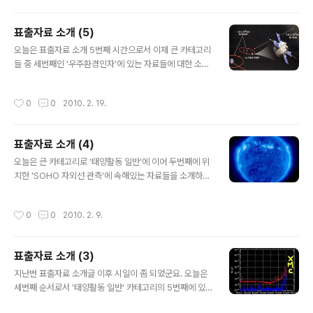
않아서 한동안 거..
표출자료 소개 (5)
글 내용
오늘은 표출자료 소개 5번째 시간으로서 이제 큰 카테고리
들 중 세번째인 '우주환경인자'에 있는 자료들에 대한 소개
를 드리도록 하겠습니다. 여기에 포함된 6개의 항목들은
주로 태양과 지구 사이 및 지구주변 우주공간의 상태를 나
작성시간
0
0
2010. 2. 19.
타내는 자료들에 해당됩니다. 앞서 두 카테고리들이 주로
태양 자체..
표출자료 소개 (4)
글 내용
오늘은 큰 카테고리로 '태양활동 일반'에 이어 두번째에 위
치한 'SOHO 자외선 관측'에 속해있는 자료들을 소개하도
록 하겠습니다. SWx Monitor 좀 써보신 분들은 뭔가 눈
치채셨을 것 같은데, 제가 또 뭔가 하나 빼먹었죠? 맞습니
작성시간
0
0
2010. 2. 9.
다. '태양활동 일반' 카테고리의 맨 마지막에 있는 'GONG
자기장 맵'이라는 항목..
표출자료 소개 (3)
글 내용
지난번 표출자료 소개글 이후 시일이 좀 되었군요. 오늘은
세번째 순서로서 '태양활동 일반' 카테고리의 5번째에 있
는 'GOES X-선 플럭스'에 대해서 소개를 해볼까 합니다.