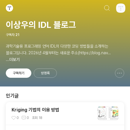
검색하기
티스토리
이상우의 IDL 블로그
구독자
21
과학기술용 프로그래밍 언어 IDL의 다양한 코딩 방법들을 소개하는
블로그입니다. 2026년 4월부터는 새로운 주소(https://blog.nave
r.com/midikey)로 이전하여 계속 운영중입니다.
...더보기
구독하기
방명록
신고하기 레이어
열기
인기글
Kriging 기법의 이용 방법
0
0
조회
18