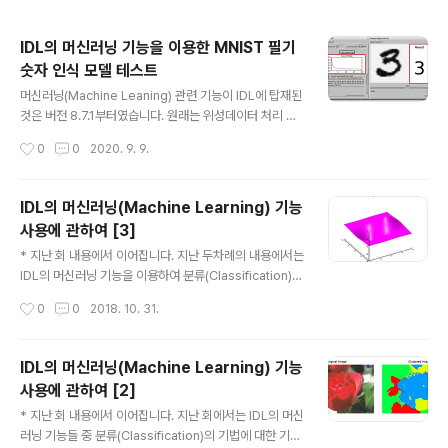
IDL의 머신러닝 기능을 이용한 MNIST 필기
숫자 인식 모델 테스트
글 내용
머신러닝(Machine Leaning) 관련 기능이 IDL에 탑재된
것은 버전 8.7.1부터였습니다. 원래는 위성데이터 처리 소
프트웨어 패키지인 ENVI에서 머신러닝 기능이 먼저 도입
작성시간
0
0
2020. 9. 9.
되었었고, 그 이후에 IDL에서도 지원되기 시작한 것입니
다. 물론 아시는 분들은 다 아시겠지만 머신러닝 분야에서
는 Python 언어가 가장 널리 사용되고 있기 때문에, 굳이 I
IDL의 머신러닝(Machine Learning) 기능
DL에서 머신러닝 관련 작업을 하는 경우가 그리 많지는 않
사용에 관하여 [3]
을 것 같습니다. 그래도 늦게나마 IDL에 머신러닝 기능이
글 내용
탑재되어 조금씩 발전해나가고 있는 상황이라는데 의미를
* 지난 회 내용에서 이어집니다. 지난 두차례의 내용에서는
두고 싶습니다. IDL의 머신러닝 기능에 관해서는 제가 예
IDL의 머신러닝 기능을 이용하여 분류(Classification),
전에 3회에 걸쳐서 관련 게시물들을 올린 적이 있습니다.
군집화(또는 집단화, Clustering) 작업을 수행하는 예제
작성시간
0
0
2018. 10. 31.
이 게시물들을 통하여 IDL의 머신러닝 기능 개요 및 관련
들을 살펴보았습니다. 오늘은 회귀(Regression) 작업을
예제들을 소..
수행하는 예제를 소개하고자 합니다. 앞서 해봤던 분류나
군집화의 경우에서는 결과가 불연속적인 카테고리 형태의
IDL의 머신러닝(Machine Learning) 기능
여러 개의 값들이었던 반면, 회귀의 경우에는 결과는 연속
사용에 관하여 [2]
적인 하나의 값이 됩니다. 머신러닝 기반으로 이러한 회귀
글 내용
작업을 IDL에서 하게 될 경우 사용 가능한 모듈들은 다음
* 지난 회 내용에서 이어집니다. 지난 회에서는 IDL의 머신
세 종류입니다. IDLmlFeedForwardNeuralNetwork I
러닝 기능들 중 분류(Classification)의 기법에 대한 기본