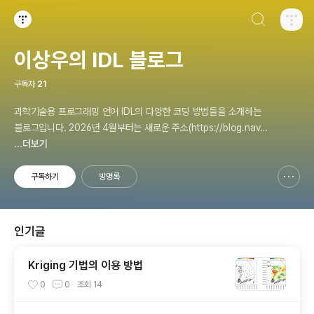
검색하기
티스토리
이상우의 IDL 블로그
구독자
21
과학기술용 프로그래밍 언어 IDL의 다양한 코딩 방법들을 소개하는
블로그입니다. 2026년 4월부터는 새로운 주소(https://blog.nave
r.com/midikey)로 이전하여 계속 운영중입니다.
...더보기
구독하기
방명록
신고하기 레이어
열기
인기글
Kriging 기법의 이용 방법
0
0
조회
14