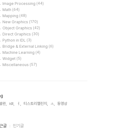
Image Processing
(44)
Math
(64)
Mapping
(48)
New Graphics
(170)
Object Graphics
(42)
Direct Graphics
(30)
Python in IDL
(3)
Bridge & External Linking
(6)
Machine Learning
(4)
Widget
(5)
Miscellaneous
(57)
ag
블완,
idl,
ㅓ,
티스토리챌린지,
ㅗ,
동영상,
근글
인기글