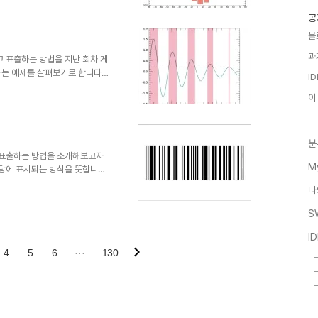
NDOMN(-2, n)*20+5 여기서
00개의 값들로 구성된 1차원 배열
공
ta2는 평균 및 표준편차가 각각 5
블
를 얻기 위하여 HISTOGRAM
과
하고 표출하는 방법을 지난 회차 게
하는 예제를 살펴보기로 합니다.
I
본적인 표출까지 진행해봅시다.
이
0.01*x)win =
) p = PLOT(x, y,
40], XTICKINTERVAL=60, $
CURRENT) 여기서는 감쇄형..
분
를 표출하는 방법을 소개해보고자
M
바탕에 표시되는 방식을 뜻합니다.
를 표출하는 것일 뿐이고 바코드
나
 아님을 미리 밝혀둡니다. 그러
로 구성된 1차원 배열로 가정하
S
0, 0, 1, 0, 0, 1, 0, 1, 0, 0,
I
4
5
6
···
130