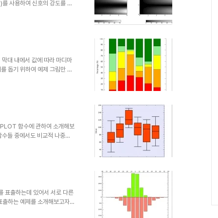
ion)를 사용하여 신호의 강도를 변
 전달 함수의 형태는 다음과 같
 핵심적인 역할을 합니다. f(x)
기법을 사용하는 것이 가능합니다.
) 기법 또는 히스토그램 균일화
수도 있지만, 감마 보정 기법의 경우는
서 막대 내에서 값에 따라 마디마
를 돕기 위하여 예제 그림만 먼
를 6개의 집단들을 대상으로 실
시하고 있습니다. 오늘은 이러한
 소개해보고자 합니다. 위의 그림
보겠습니다. 먼저 예제 데이터부터
 'bad', 'not bad',
XPLOT 함수에 관하여 소개해보
 함수들 중에서도 비교적 나중에
시작하였습니다. IDL에서 이 함
 수염 그림) 형태의 표출 기능이라고
표출 형태로서 최소값
Quartile or Median), 3사
의 통계값들을 박스 및 에러바(box
프를 표출하는데 있어서 서로 다른
 표출하는 예제를 소개해보고자
다음과 같이 생성해봅시다. n =