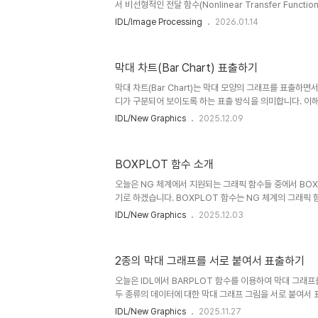
서 비선형적인 전달 함수(Nonlinear Transfer Funct
형시키는 작업을 의미합니다. 이 기법에서 사용되는 비선형
IDL/Image Processing
2026.01.14
습니다. 이 식에서 지수 형태로 들어가는 gamma 값이 가장
= gain*x^gamma+offset 물론 IDL에서도 이러한 
어떻게 보면 여기서 예전에 소개되었던 클리핑(Clipping
막대 차트(Bar Chart) 표출하기
(Histogram Equalization) 기법과 유사한 맥락일 
전달 함수의 형태를 다양하게 변형시켜서 ..
막대 차트(Bar Chart)는 막대 모양의 그래프를 표출하면
디가 구분되어 보이도록 하는 표출 방식을 의미합니다. 이해
저 본다면 다음과 같습니다. 이 그림에서는 어떤 설문 조사
IDL/New Graphics
2025.12.09
시하고 각 카테고리별 응답 비율을 막대 차트의 형태로 표
막대 차트(Bar Chart) 그림을 IDL에서 표출하는 방법을
은 당연히 IDL로 표출한 것이며 그 과정을 지금부터 살펴
BOXPLOT 함수 소개
정의해봅시다. 그 과정은 다음과 같습니다. cats = ['very bad',
'good', 'very good'] colors = ['..
오늘은 NG 체계에서 지원되는 그래픽 함수들 중에서 BO
기로 하겠습니다. BOXPLOT 함수는 NG 체계의 그래픽
도입된 경우에 속하며 IDL 8.2.2 버전에서부터 지원되기 
IDL/New Graphics
2025.12.03
수에 대한 설명을 보면 box and whisker plot(상자
언급되어 있습니다. 이것은 통계 분야에서 흔히 사용되는 
(Minimum), 1사분위값(25% Quartile), 2사분위값(50% 
2종의 막대 그래프를 서로 붙여서 표출하기
분위값(75% Quartile), 최대값(Maximum) 등의 5종
and error bar)의 형태로 나타내는 ..
오늘은 IDL에서 BARPLOT 함수를 이용하여 막대 그래
두 종류의 데이터에 대한 막대 그래프 그림을 서로 붙여서
합니다. 먼저 이를 위하여 필요한 두 종류의 예제 데이터를 
IDL/New Graphics
2025.11.27