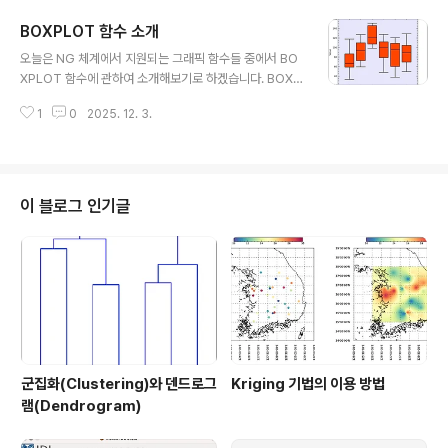
별 응답 비율을 막대 차트의 형태로 표시하고 있습니다. 오
BOXPLOT 함수 소개
늘은 이러한 막대 차트(Bar Chart) 그림을 IDL에서 표출
글 내용
하는 방법을 소개해보고자 합니다. 위의 그림은 당연히 ID
오늘은 NG 체계에서 지원되는 그래픽 함수들 중에서 BO
L로 표출한 것이며 그 과정을 지금부터 살펴보겠습니다. 먼
XPLOT 함수에 관하여 소개해보기로 하겠습니다. BOXP
저 예제 데이터부터 정의해봅시다. 그 과정은 다음과 같습
LOT 함수는 NG 체계의 그래픽 함수들 중에서도 비교적
니다. cats = ['very bad', 'bad', 'not bad', 'good', 'v
1
0
2025. 12. 3.
나중에 도입된 경우에 속하며 IDL 8.2.2 버전에서부터 지
ery good'] colors = ['..
원되기 시작하였습니다. IDL에서 이 함수에 대한 설명을
보면 box and whisker plot(상자 수염 그림) 형태의 표
출 기능이라고 언급되어 있습니다. 이것은 통계 분야에서
흔히 사용되는 표출 형태로서 최소값(Minimum), 1사분위
이 블로그 인기글
값(25% Quartile), 2사분위값(50% Quartile or Medi
an), 3사분위값(75% Quartile), 최대값(Maximum) 등
의 5종의 통계값들을 박스 및 에러바(box and error ba
r)의 형태로 나타내는 ..
군집화(Clustering)와 덴드로그
Kriging 기법의 이용 방법
램(Dendrogram)