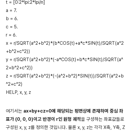
t = [0:2*!pi:2*!pi/n]
a = 7.
b = 6.
c = 5.
r = 6.
x = r/SQRT(a^2+b^2)*(b*COS(t)+a*c*SIN(t)/SQRT(a^2
+b^2+c^2))
y = r/SQRT(a^2+b^2)*(-a*COS(t)+b*c*SIN(t)/SQRT(a^
2+b^2+c^2))
z = r/SQRT(a^2+b^2)*(-(a^2+b^2)*SIN(t))/SQRT(a^2+b
^2+c^2)
HELP, x, y, z
여기서는
ax+by+cz=0에 해당되는 평면상에 존재하며 중심 좌
표가 (0, 0, 0)이고 반경이 r인 원형 궤적
을 구성하는 좌표값들로
구성된 x, y, z를 정의한 것입니다. 물론 x, y, z는 각각 X축, Y축, Z