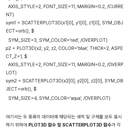
AXIS_STYLE=2, FONT_SIZE=11, MARGIN=0.2, /CURRE
NT)
sym1 = SCATTERPLOT3D(x1[0], y1[0], z1[0], SYM_OBJ
ECT=orb(), $
SYM_SIZE=3, SYM_COLOR='red', /OVERPLOT)
p2 = PLOT3D(x2, y2, z2, COLOR='blue', THICK=2, ASPE
CT_Z=1, $
AXIS_STYLE=2, FONT_SIZE=11, MARGIN=0.2, /OVERP
LOT)
sym2 = SCATTERPLOT3D(x2[0], y2[0], z2[0], SYM_OB
JECT=orb(), $
SYM_SIZE=4, SYM_COLOR='aqua', /OVERPLOT)
여기서는 두 종류의 데이터에 해당되는 궤적 및 구체를 모두 표시
하기 위하여
PLOT3D 함수 및 SCATTERPLOT3D 함수
가 각