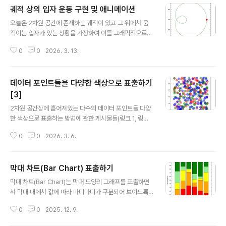
궤적 상의 입자 운동 구현 및 애니메이션
글 내용
오늘은 2차원 공간에 존재하는 궤적이 있고 그 위에서 움
직이는 입자가 있는 상황을 가정하여 이를 그래픽적으로
도식화하고 그 움직임을 담은 애니메이션 파일을 만들어보
0
0
2026. 3. 13.
는 예제를 소개하고자 합니다. 먼저 궤적을 구성하는 점들
의 좌표 데이터를 생성하는 작업부터 진행합니다. 그 과정
은 다음과 같이 정의해봅니다. n = 400 t = [0:2*!pi:2*!
데이터 포인트들을 다양한 색상으로 표출하기
pi/n] r = 0.5+COS(t) x = r*COS(t) y = r*SIN(t) HEL
P, x, y 여기서는 총 401개의 X축 및 Y축 좌표값들로 구성
[3]
글 내용
된 배열 x 및 y를 정의하였습니다. 이러한 점들로 구성된
2차원 공간상에 흩어져있는 다수의 데이터 포인트들 다양
궤적을 그림으로 표출하기 위하여 다음과 같은 과정을 추
한 색상으로 표출하는 방법에 관한 게시물들(링크 1, 링크
가로 실행합니다. sx = 600 sy = 600 win = WINDO
2)을 올렸던 적이 있습니다. 그래서 이러한 방식의 구현을
W(DIMENSIONS=[s..
0
0
2026. 3. 6.
위하여 SCATTERPLOT 및 BUBBLEPLOT 함수를 사
용하는 방법 및 예제들을 다양하게 소개한 바 있는데요. 오
늘은 이러한 연장선상에 있는 또 다른 예제들을 소개해보
막대 차트(Bar Chart) 표출하기
고자 합니다. 먼저 예제 데이터를 생성하는 과정부터 시작
글 내용
하면 다음과 같습니다. n = 100 x1 = RANDOMU(-1, n)
막대 차트(Bar Chart)는 막대 모양의 그래프를 표출하면
*100 y1 = RANDOMU(-2, n)*100 x2 = RANDOM
서 막대 내에서 값에 따라 마디마디가 구분되어 보이도록
U(-3, n)*100 y2 = RANDOMU(-4, n)*100 x3 = RA
하는 표출 방식을 의미합니다. 이해를 돕기 위하여 예제 그
NDOMU(-5, n)*100 y3 = RANDOMU(-6, n)*100
0
0
2025. 12. 9.
림만 먼저 본다면 다음과 같습니다. 이 그림에서는 어떤 설
여기서는 2차원 공..
문 조사를 6개의 집단들을 대상으로 실시하고 각 카테고리