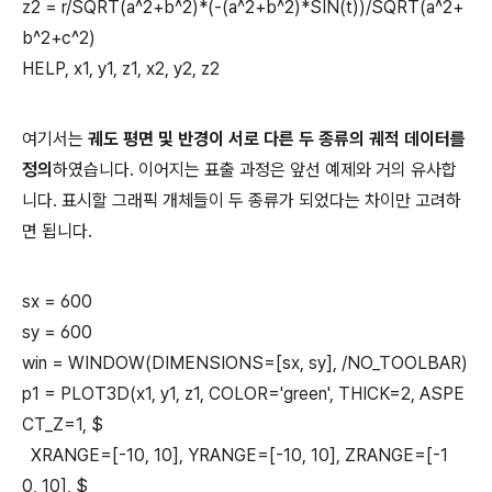
z2 = r/SQRT(a^2+b^2)*(-(a^2+b^2)*SIN(t))/SQRT(a^2+
b^2+c^2)
HELP, x1, y1, z1, x2, y2, z2
여기서는
궤도 평면 및 반경이 서로 다른 두 종류의 궤적 데이터를
정의
하였습니다. 이어지는 표출 과정은 앞선 예제와 거의 유사합
니다. 표시할 그래픽 개체들이 두 종류가 되었다는 차이만 고려하
면 됩니다.
sx = 600
sy = 600
win = WINDOW(DIMENSIONS=[sx, sy], /NO_TOOLBAR)
p1 = PLOT3D(x1, y1, z1, COLOR='green', THICK=2, ASPE
CT_Z=1, $
XRANGE=[-10, 10], YRANGE=[-10, 10], ZRANGE=[-1
0, 10], $