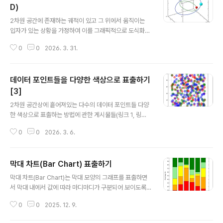
D)
글 내용
2차원 공간에 존재하는 궤적이 있고 그 위에서 움직이는
입자가 있는 상황을 가정하여 이를 그래픽적으로 도식화하
고 그 움직임을 담은 애니메이션 파일을 만들어보는 예제
0
0
2026. 3. 31.
를 소개하는 게시물을 얼마전에 올린 바 있습니다. 이번에
는 2차원 대신 3차원 공간에 대한 예제를 살펴보고자 합니
다. 즉 3차원 공간에 존재하는 궤적이 있고 그 위에서 움직
데이터 포인트들을 다양한 색상으로 표출하기
이는 입자가 있는 상황을 가정하여 이를 그래픽적으로 도
식화하고 그 움직임을 담은 애니메이션 파일을 만들어보는
[3]
글 내용
예제를 소개해보기로 합니다. 사실 전반적인 내용의 흐름
2차원 공간상에 흩어져있는 다수의 데이터 포인트들 다양
자체는 2차원 예제와 크게 다르지는 않습니다. 다만 모든
한 색상으로 표출하는 방법에 관한 게시물들(링크 1, 링크
것이 3차원이 구현된다는 부분만 다를 뿐입니다. 그러면 3
2)을 올렸던 적이 있습니다. 그래서 이러한 방식의 구현을
차원 공간상에 존재하는 궤적을 구성하는 점들의 좌표 데
0
0
2026. 3. 6.
위하여 SCATTERPLOT 및 BUBBLEPLOT 함수를 사
이터를 생성하는 작업부터 진행해야 하는데요. ..
용하는 방법 및 예제들을 다양하게 소개한 바 있는데요. 오
늘은 이러한 연장선상에 있는 또 다른 예제들을 소개해보
막대 차트(Bar Chart) 표출하기
고자 합니다. 먼저 예제 데이터를 생성하는 과정부터 시작
글 내용
하면 다음과 같습니다. n = 100 x1 = RANDOMU(-1, n)
막대 차트(Bar Chart)는 막대 모양의 그래프를 표출하면
*100 y1 = RANDOMU(-2, n)*100 x2 = RANDOM
서 막대 내에서 값에 따라 마디마디가 구분되어 보이도록
U(-3, n)*100 y2 = RANDOMU(-4, n)*100 x3 = RA
하는 표출 방식을 의미합니다. 이해를 돕기 위하여 예제 그
NDOMU(-5, n)*100 y3 = RANDOMU(-6, n)*100
0
0
2025. 12. 9.
림만 먼저 본다면 다음과 같습니다. 이 그림에서는 어떤 설
여기서는 2차원 공..
문 조사를 6개의 집단들을 대상으로 실시하고 각 카테고리