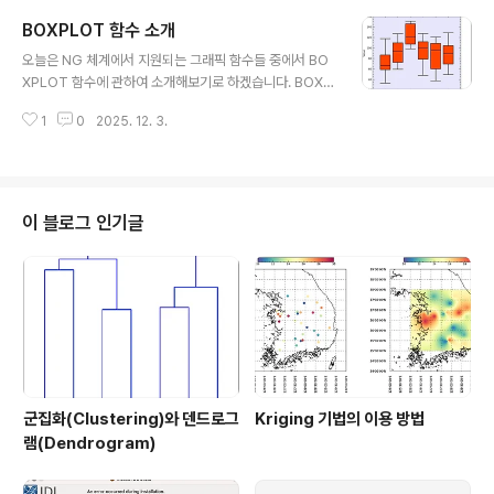
별 응답 비율을 막대 차트의 형태로 표시하고 있습니다. 오
BOXPLOT 함수 소개
늘은 이러한 막대 차트(Bar Chart) 그림을 IDL에서 표출
글 내용
하는 방법을 소개해보고자 합니다. 위의 그림은 당연히 ID
오늘은 NG 체계에서 지원되는 그래픽 함수들 중에서 BO
L로 표출한 것이며 그 과정을 지금부터 살펴보겠습니다. 먼
XPLOT 함수에 관하여 소개해보기로 하겠습니다. BOXP
저 예제 데이터부터 정의해봅시다. 그 과정은 다음과 같습
LOT 함수는 NG 체계의 그래픽 함수들 중에서도 비교적
니다. cats = ['very bad', 'bad', 'not bad', 'good', 'v
1
0
2025. 12. 3.
나중에 도입된 경우에 속하며 IDL 8.2.2 버전에서부터 지
ery good'] colors = ['..
원되기 시작하였습니다. IDL에서 이 함수에 대한 설명을
보면 box and whisker plot(상자 수염 그림) 형태의 표
출 기능이라고 언급되어 있습니다. 이것은 통계 분야에서
흔히 사용되는 표출 형태로서 최소값(Minimum), 1사분위
이 블로그 인기글
값(25% Quartile), 2사분위값(50% Quartile or Medi
an), 3사분위값(75% Quartile), 최대값(Maximum) 등
의 5종의 통계값들을 박스 및 에러바(box and error ba
r)의 형태로 나타내는 ..
군집화(Clustering)와 덴드로그
Kriging 기법의 이용 방법
램(Dendrogram)