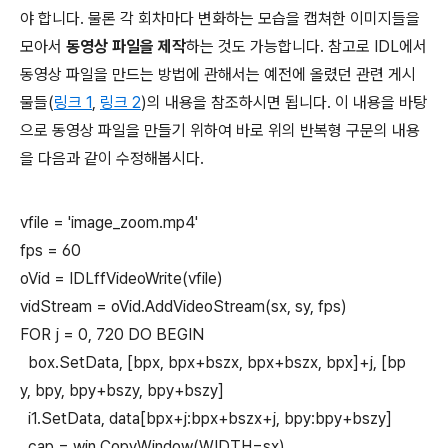
야 합니다. 물론 각 회차마다 변화하는 모습을 캡쳐한 이미지들을
모아서
동영상 파일을 제작
하는 것도 가능합니다. 참고로 IDL에서
동영상 파일을 만드는 방법에 관해서는 예전에 올렸던 관련 게시
물들(
링크 1
,
링크 2
)의 내용을 참조하시면 됩니다. 이 내용을 바탕
으로 동영상 파일을 만들기 위하여 바로 위의 반복형 구문의 내용
을 다음과 같이 수정해봅시다.
vfile = 'image_zoom.mp4'
fps = 60
oVid = IDLffVideoWrite(vfile)
vidStream = oVid.AddVideoStream(sx, sy, fps)
FOR j = 0, 720 DO BEGIN
box.SetData, [bpx, bpx+bszx, bpx+bszx, bpx]+j, [bp
y, bpy, bpy+bszy, bpy+bszy]
i1.SetData, data[bpx+j:bpx+bszx+j, bpy:bpy+bszy]
cap = win.CopyWindow(WIDTH=sx)