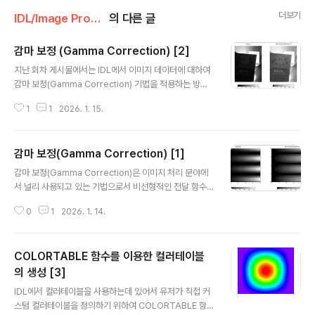
더보기
IDL/Image Processing
의 다른 글
감마 보정 (Gamma Correction) [2]
글 내용
지난 회차 게시물에서는 IDL에서 이미지 데이터에 대하여
감마 보정(Gamma Correction) 기법을 적용하는 방법
과 예제를 소개한 바 있습니다. 오늘은 앞서 소개되었던 방
1
1
2026. 1. 15.
법을 그대로 응용하여 감마 보정 기법을 다른 예제 이미지
데이터에 적용해보기로 하겠습니다. 예제로 사용할 이미지
파일은 다음과 같습니다. 이 파일로부터 이미지 데이터를
감마 보정(Gamma Correction) [1]
읽고 감마 보정을 해보기로 합니다. 일단 이미지 데이터를
글 내용
읽는 작업부터 다음과 같이 시작합니다. READ_JPEG, 'm
감마 보정(Gamma Correction)은 이미지 처리 분야에
y_photo1.jpg', data, /GRAYSCALEHELP, data 사실
서 널리 사용되고 있는 기법으로서 비선형적인 전달 함수
원본 이미지는 컬러이긴 하지만 여기서는 처리 작업의 편
(Nonlinear Transfer Function)를 사용하여 신호의 강
의를 위하여 READ_JPEG 명령을 GRAYSCALE 키워드
0
1
2026. 1. 14.
도를 변형시키는 작업을 의미합니다. 이 기법에서 사용되
와 함께 사용하여 RGB가 아닌 단색광 이미지 데이..
는 비선형 전달 함수의 형태는 다음과 같습니다. 이 식에서
지수 형태로 들어가는 gamma 값이 가장 핵심적인 역할
COLORTABLE 함수를 이용한 컬러테이블
을 합니다. f(x) = gain*x^gamma+offset 물론 IDL에
서도 이러한 기법을 사용하는 것이 가능합니다. 어떻게 보
의 생성 [3]
글 내용
면 여기서 예전에 소개되었던 클리핑(Clipping) 기법 또는
IDL에서 컬러테이블을 사용하는데 있어서 유저가 직접 커
히스토그램 균일화(Histogram Equalization) 기법과
스텀 컬러테이블을 정의하기 위하여 COLORTABLE 함
유사한 맥락일 수도 있지만, 감마 보정 기법의 경우는 전달