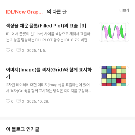
더보기
IDL/New Graphics
의 다른 글
색상을 채운 플롯(Filled Plot)의 표출 [3]
글 내용
IDL에서 플롯의 선(Line) 사이를 색상으로 채워서 표출하
는 기능을 담당하는 FILLPLOT 함수는 IDL 8.7.2 버전부
터 지원되기 시작하였으며 이 함수의 사용법 및 예제는 이
0
0
2025. 11. 5.
미 관련 게시물들(링크1, 링크2)을 통하여 소개한 바 있습
니다. 오늘은 FILLPLOT 함수를 사용하는 또 다른 방식에
대한 예제들을 소개해보고자 합니다. 일단 FILLPLOT 함
이미지(Image)를 격자(Grid)와 함께 표시하
수의 기본적인 사용법은 앞서 언급된 링크들을 참조하는
것으로 하고 시작해봅니다. 먼저 예제로 사용할 데이터를
기
글 내용
다음과 같이 생성합니다. x = [0:2:0.01] y1 = FLTARR
2차원 데이터에 대한 이미지(Image)를 표출하는데 있어
(N_ELEMENTS(x)) y2 = 1.2*SIN(4*!pi*x) 여기서는
서 격자(Grid)를 함께 표시하는 방식은 이미지를 구성하는
0부터 2까지 0.01의 간격을 갖는 201개의 실수형 값들로
각각의 화소(Pixel)를 사각형으로 둘러싸서 다른 화소들과
구성된 x를 생성하고 이를 바..
0
0
2025. 10. 28.
구분하여 보고자 할 때 유용합니다. 이러한 표출은 이미지
배열의 크기가 큰 경우보다는 작은 경우에 더 적합합니다.
물론 통상적으로는 이미지의 표출에 있어서 격자를 함께
표시하지 않는 것이 기본이긴 하지만, 필요에 따라서는 개
별 화소를 구분하여 볼 목적으로 격자들을 함께 표시하고
이 블로그 인기글
싶을 수도 있습니다. IDL에서도 이러한 방식의 표출은 가